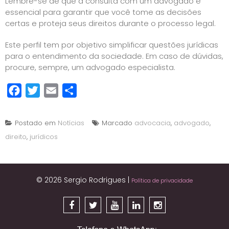
Lembre-se de que a consulta com um advogado é
essencial para garantir que você tome as decisões
certas e proteja seus direitos durante o processo legal.
Este perfil tem por objetivo simplificar questões jurídicas
para o entendimento da sociedade. Em caso de dúvidas,
procure, sempre, um advogado especialista.
Facebook
Twitter
Email
Share
Postado em
Notícias
Marcado
advocacia
,
advogado
,
direito
,
jurídicos
© 2026 Sergio Rodrigues
|
Política de privacidade