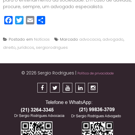
procure, sempre, um advogado especialista.
Facebook
Twitter
Email
Share
Postado em
Notícias
Marcado
advocacia
,
advogado
,
direito
,
jurídicos
,
sergiorodrigues
© 2026 Sergio Rodrigues
|
Política de privacidade