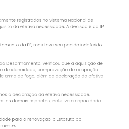
damente registrados no Sistema Nacional de
quisito da efetiva necessidade. A decisão é da 11ª
rtamento da PF, mas teve seu pedido indeferido
o do Desarmamento, verificou que a aquisição de
ção de idoneidade; comprovação de ocupação
de arma de fogo, além da declaração da efetiva
enos a declaração da efetiva necessidade.
os os demais aspectos, inclusive a capacidade
idade para a renovação, o Estatuto do
amente.