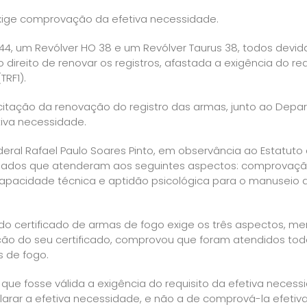
xige comprovação da efetiva necessidade.
44, um Revólver HO 38 e um Revólver Taurus 38, todos devi
o direito de renovar os registros, afastada a exigência do re
TRF1).
icitação da renovação do registro das armas, junto ao Depa
iva necessidade.
deral Rafael Paulo Soares Pinto, em observância ao Estatut
essados que atenderam aos seguintes aspectos: comprova
capacidade técnica e aptidão psicológica para o manuseio 
do certificado de armas de fogo exige os três aspectos, m
ção do seu certificado, comprovou que foram atendidos tod
s de fogo.
e fosse válida a exigência do requisito da efetiva necess
rar a efetiva necessidade, e não a de comprová-la efetiv