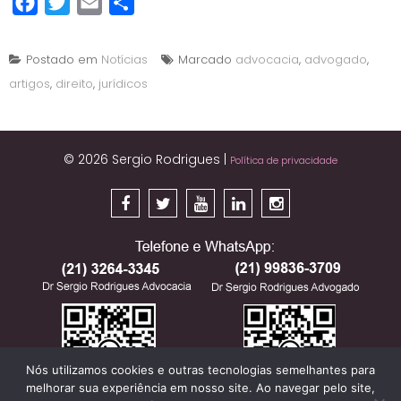
Facebook
Twitter
Email
Share
Postado em
Notícias
Marcado
advocacia
,
advogado
,
artigos
,
direito
,
jurídicos
© 2026 Sergio Rodrigues
|
Política de privacidade
Nós utilizamos cookies e outras tecnologias semelhantes para
melhorar sua experiência em nosso site. Ao navegar pelo site,